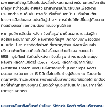
เฉพาะแผ่นที่ชำรุดได้โดยไม่ต้องลื้อทั้งหมด และสำหรับ แผ่นหลังคาชิง
เกิ้ลรูฟ ที่ชำรุดเสียหายแล้ว เราสามารถนำมารีไซเคิลเพื่อใช้งาน
ประเภทต่าง ๆ ได้ เช่น ทางเท้าหรือพื้นที่นอกบ้าน หรือนำไปใช้ใน
โครงการศิลปะและงานประดิษฐ์ต่าง ๆ การนำไปใช้ใหม่ขึ้นอยู่กับความ
คิดสร้างสรรค์และความต้องการของคุณได้เลย
หากคุณมีการติดตั้ง หลังคาชิงเกิ้ลรูฟ มาเป็นเวลานานแล้วรู้สึก
สงสัยและอยากทราบว่า
หลังคาชิงเกิ้ลรูฟ
เกิดความบกพร่องตรง
ไหนหรือไม่ สามารถติดต่อช่างที่เชี่ยวชาญด้านหลังคาเพื่อขอคำ
ปรึกษาเพิ่มเติมก่อนที่จะตัดสินใจรื้อถอนด้วยตัวเอง ขอแนะนำ
59ShingleRoof รับติดตั้งหลังคาชิงเกิ้ลรูฟ จำหน่ายอุปกรณ์มุง
หลังคา หลังคาไม้ซีดาร์ (Cedar Roof), หลังคาหญ้าคาเทียม
(Artificial Thatch Roof) หลังคาองศาต่ำ (Low Slope Roof)
ประสบการณ์มากกว่า 15 ปีติดตั้งโดยทีมช่างผู้เชี่ยวชาญ รับประกัน
คุณภาพสินค้าและบริการ เพราะเราเป็นมากกว่าชื่อที่เชื่อถือได้ ปกป้อง
สิ่งที่สำคัญที่สุดของคุณ มั่นใจได้ว่าคุณจะได้รับสินค้าและบริการที่ได้
มาตรฐานจากเรา
มองหา
หลังคาชิงเกิ้ลรูฟ
(
หลังคา Shingle Roof
) พร้อมบริการครบ