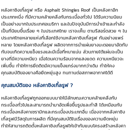
หลังคาชิงเกิ้ลรูฟ
หรือ Asphalt Shingles Roof เป็นหลังคาอีก
ประเภทหนึ่ง ที่มีความคล้ายคลึงกับกระเบื้องทั่วไป ได้รับความนิยม
เป็นอย่างมากในประเทศอเมริกา และในปัจจุบันมีการนำเข้าและกำลัง
เป็นที่นิยมขึ้นเรื่อย ๆ ในประเทศไทย เราจะเห็น ตามรีสอร์ตสวย ๆ ใน
ประเทศไทยหลายแห่งที่เลือกใช้งานหลังคาชิงเกิ้ลรูฟ กันอย่างแพร่
หลาย โดยหลังคาชิงเกิ้ลรูฟ ผลิตจากการนำแผ่นยางมะตอยมาอัดทับ
กันจนเกิดความแข็งแรงและมีเนื้อที่หนาแน่น ส่วนภายใต้แผ่นจะเป็น
ยางที่มีความเหนียว เมื่อโดนความร้อนจากแสงแดด ความเหนียวจะ
เพิ่มขึ้น ทำให้การยึดติดมีความแข็งแกร่งมากกว่าเดิม ทำให้คง
คุณสมบัติของยางคือยืดหยุ่นสูง ทนทานต่อสภาพอากาศได้ดี
คุณสมบัติของ
หลังคาชิงเกิ้ลรูฟ
?
หลังคาชิงเกิ้ลรูฟ
ถูกออกแบบมาให้มีลักษณะความคล้ายคลึงกับ
กระเบื้องทั่วไปและสามารถนำมาอัดเพื่อขึ้นรูปและทำสี ได้เหมือนกับ
กระเบื้องหลังคาเซรามิกและกระเบื้องประเภทอื่น เนื่องจากหลังคาชิง
เกิ้ลรูฟมีวัสดุในการผลิต ที่มีคุณสมบัติในเรื่องของความยืดหยุ่น
ทำให้สามารถติดตั้งหลังคาชิงเกิ้ลรูฟให้เข้ากับแบบโครงสร้างหลังคา