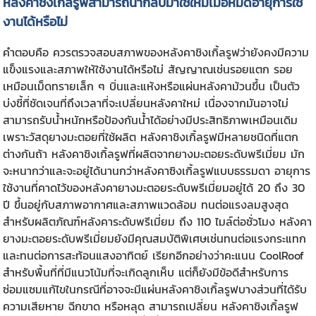
หลังคาชิงเกิ้ลรูฟ
สามารถนำกลับมาใช้ใหม่เมื่อหมดอายุการใช้
งานได้หรือไม่
คำตอบคือ ควรตรวจสอบสภาพของ
หลังคาชิงเกิ้ลรูฟ
ว่ายังคงมีความ
แข็งแรงและสภาพให้ใช้งานได้หรือไม่ สัญญาณเช่นรอยแตก รอย
เหมือนเม็ดทรายเล็ก ๆ บิ่นและแห้งหรือแผ่นหลังคาม้วนขึ้น เป็นตัว
บ่งชี้ที่ชัดเจนที่ถึงเวลาที่จะเปลี่ยนหลังคาใหม่ เนื่องจากมันอาจไม่
สามารถรับน้ำหนักหรือป้องกันน้ำได้อย่างมีประสิทธิภาพเหมือนเดิม
เพราะวัสดุยางมะตอยที่ใช้ผลิต หลังคาชิงเกิ้ลรูฟมีหลายชนิดที่แตก
ต่างกันถ้า หลังคาชิงเกิ้ลรูฟที่ผลิตจากยางมะตอยระดับพรีเมี่ยม มัก
จะหนากว่าและจะอยู่ได้นานกว่าหลังคาซิงเกิ้ลรูฟแบบธรรมดา อายุการ
ใช้งานที่คาดไว้ของหลังคายางมะตอยระดับพรีเมี่ยมอยู่ได้ 20 ถึง 30
ปี ขึ้นอยู่กับสภาพอากาศและสภาพแวดล้อม ทนต่อแรงลมสูงสุด
สำหรับผลิตภัณฑ์หลังคาระดับพรีเมี่ยม ถึง 110 ไมล์ต่อชั่วโมง หลังคา
ยางมะตอยระดับพรีเมี่ยมยังมีคุณสมบัติพิเศษเช่นทนต่อแรงกระแทก
และทนต่อการสะท้อนแสงอาทิตย์ เรียกอีกอย่างว่าคะแนน CoolRoof
สำหรับพื้นที่ที่มีแนวโน้มที่จะเกิดลูกเห็บ แต่ก็ยังมีข้อดีสำหรับการ
ซ่อมแซมแก้ไขในกรณีที่อาจจะมีแผ่นหลังคาชิงเกิ้ลรูฟบางส่วนที่ได้รับ
ความเสียหาย ฉีกขาด หรือหลุด สามารถเปลี่ยน หลังคาชิงเกิ้ลรูฟ