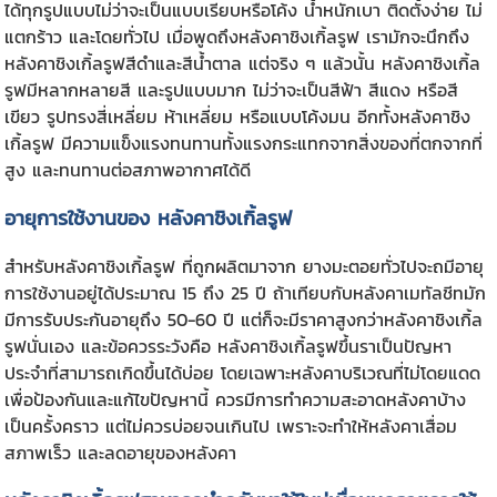
ได้ทุกรูปแบบไม่ว่าจะเป็นแบบเรียบหรือโค้ง น้ำหนักเบา ติดตั้งง่าย ไม่
แตกร้าว และโดยทั่วไป เมื่อพูดถึงหลังคาชิงเกิ้ลรูฟ เรามักจะนึกถึง
หลังคาชิงเกิ้ลรูฟสีดำและสีน้ำตาล แต่จริง ๆ แล้วนั้น หลังคาชิงเกิ้ล
รูฟมีหลากหลายสี และรูปแบบมาก ไม่ว่าจะเป็นสีฟ้า สีแดง หรือสี
เขียว รูปทรงสี่เหลี่ยม ห้าเหลี่ยม หรือแบบโค้งมน อีกทั้งหลังคาชิง
เกิ้ลรูฟ มีความแข็งแรงทนทานทั้งแรงกระแทกจากสิ่งของที่ตกจากที่
สูง และทนทานต่อสภาพอากาศได้ดี
อายุการใช้งานของ
หลังคาชิงเกิ้ลรูฟ
สำหรับ
หลังคาชิงเกิ้ลรูฟ
ที่ถูกผลิตมาจาก ยางมะตอยทั่วไปจะถมีอายุ
การใช้งานอยู่ได้ประมาณ 15 ถึง 25 ปี ถ้าเทียบกับหลังคาเมทัลชีทมัก
มีการรับประกันอายุถึง 50-60 ปี แต่ก็จะมีราคาสูงกว่าหลังคาชิงเกิ้ล
รูฟนั่นเอง และข้อควรระวังคือ หลังคาชิงเกิ้ลรูฟขึ้นราเป็นปัญหา
ประจำที่สามารถเกิดขึ้นได้บ่อย โดยเฉพาะหลังคาบริเวณที่ไม่โดยแดด
เพื่อป้องกันและแก้ไขปัญหานี้ ควรมีการทำความสะอาดหลังคาบ้าง
เป็นครั้งคราว แต่ไม่ควรบ่อยจนเกินไป เพราะจะทำให้หลังคาเสื่อม
สภาพเร็ว และลดอายุของหลังคา