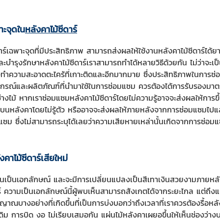
พาะจุดใน
หลังคาไม้ซีดาร์
ร์เฉพาะจุดที่มีประสิทธิภาพ สามารถส่งผลให้ใช้งานหลังคาไม้ซีดาร์ได้
ะบำรุงรักษาหลังคาไม้ซีดาร์เราสามารถทำได้หลายวิธีด้วยกัน ไม่ว่าจะเป
างทำความสะอาดตะไคร้ที่เกาะติดและอีกมากมาย ซึ่งประสิทธิภาพในการซ่อมแ
กรณ์และผลิตภัณฑ์ที่นำมาใช้ในการซ่อมแซม ควรต้องได้การรับรองมาต
งไม้ หากเราซ่อมแซมหลังคาไม้ซีดาร์โดยไม่ความรู้อาจจะส่งผลให้การขึ
นบนหลังคาโดยไม่รู้ตัว หรืออาจจะส่งผลให้ภายหลังจากการซ่อมแซมไปแล้ว
แซม ซึ่งไม่สามารถระบุได้เลยว่าความเสียหายเหล่านั้นเกิดจากการซ่อมแซ
คาไม้ซีดาร์เสียใหม่
ด่นเป็นเอกลักษณ์ และจะมีการเปลี่ยนแปลงเป็นสีเทาเงินสวยงามภายหลั
าร์ ความเป็นเอกลักษณ์นี้ผู้พบเห็นสามารถสังเกตได้จากระยะไกล แต่ถึงแ
บางอย่างที่เกิดขึ้นที่เป็นการบ่งบอกว่าถึงเวลาที่เราควรต้องรื้อหลัง
ม การบิด งอ ไม่เรียบเสมอกัน แผ่นไม้หลังคาเผยอขึ้นให้เห็นช่องว่า