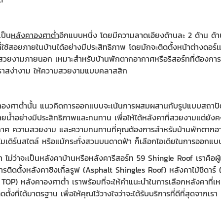
เป็น
หลังคาองศาต่ำ
อีกแบบหนึ่ง โดยมีความลาดเอียงด้านละ 2 ด้าน ด้
นที่ใช้สอยภายในบ้านได้อย่างมีประสิทธิภาพ โดยมักจะติดตั้งหน้าต่างดอร์
สวยงามภายนอก เหมาะสำหรับบ้านพักตากอากาศหรือรีสอร์ทที่ต้องการเพิ
หราสง่างาม ให้ความสวยงามแบบคลาสสิก
าองศาต่ำนั้น แนวคิดการออกแบบจะเน้นการผสมผสานกับรูปแบบสถาปัตย
ยน้ำอย่างมีประสิทธิภาพและทนทาน เพื่อให้ได้หลังคาที่สวยงามแต่ยัง
ิอากาศ ความสวยงาม และความทนทานที่คุณต้องการสำหรับบ้านพักตากอาก
ดิร์นสไตล์ หรือแม้กระทั่งสวนบนดาดฟ้า ก็เลือกไอเดียในการออกแบ
ไม่ว่าจะเป็นหลังคาบ้านหรือหลังคารีสอร์ท 59 Shingle Roof เราคือผู้
ารติดตั้งหลังคาชิงเกิ้ลรูฟ (Asphalt Shingles Roof) หลังคาไม้ซีดา
) หลังคาองศาต่ำ เราพร้อมที่จะให้คำแนะนำในการเลือกหลังคาที่
ตั้งที่ได้มาตรฐาน เพื่อให้คุณไว้วางใจว่าจะได้รับบริการที่ดีที่สุดจากเรา