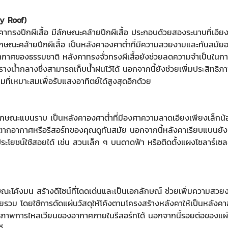
ly Roof)
งคาทรงปีกผีเสื้อ มีลักษณะคล้ายปีกผีเสื้อ ประกอบด้วยสองระนาบที่เอี
ษณะคล้ายปีกผีเสื้อ เป็นหลังคาองศาต่ำที่มีความสวยงามและทันสมัยอ
ยากาศของธรรมชาติ หลังคาทรงจั่วทรงผีเสื้อยังช่วยลดความจำเป็นในก
ู่รางน้ำกลางซึ่งสามารถเก็บน้ำฝนไว้ได้ นอกจากนี้ยังช่วยเพิ่มประสิทธ
ที่เหมาะสมเพื่อรับแสงอาทิตย์ได้สูงสุดอีกด้วย
ลักษณะแบนราบ เป็นหลังคาองศาต่ำที่มีองศาความลาดเอียงเพียงเล็กน้อ
ตากอากาศหรือรีสอร์ทของคุณดูทันสมัย นอกจากนี้หลังคาเรียบแบนยังมีข้อ
ประโยชน์ใช้สอยได้ เช่น สวนเล็ก ๆ บนดาดฟ้า หรือติดตั้งแผงโซลาร์เซลล์ ท
กษณะโค้งมน สร้างดีไซน์ที่โดดเด่นและเป็นเอกลักษณ์ ช่วยเพิ่มความสว
ยรวม โดยใช้การดัดแผ่นวัสดุให้โค้งตามโครงสร้างหลังคาให้เป็นหลัง
ทธิภาพการไหลเวียนของอากาศภายในรีสอร์ทได้ นอกจากนี้รอยต่อของแผ
ี