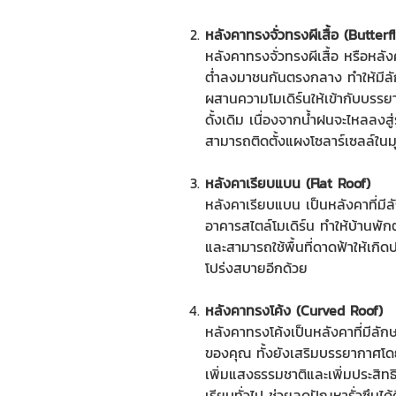
หลังคาทรงจั่วทรงผีเสื้อ (Butterf
หลังคาทรงจั่วทรงผีเสื้อ หรือหลั
ต่ำลงมาชนกันตรงกลาง ทำให้มีลัก
ผสานความโมเดิร์นให้เข้ากับบรร
ดั้งเดิม เนื่องจากน้ำฝนจะไหลลงส
สามารถติดตั้งแผงโซลาร์เซลล์ในมุม
หลังคาเรียบแบน (Flat Roof)
หลังคาเรียบแบน เป็นหลังคาที่มี
อาคารสไตล์โมเดิร์น ทำให้บ้านพัก
และสามารถใช้พื้นที่ดาดฟ้าให้เกิด
โปร่งสบายอีกด้วย
หลังคาทรงโค้ง (Curved Roof)
หลังคาทรงโค้งเป็นหลังคาที่มีลั
ของคุณ ทั้งยังเสริมบรรยากาศโด
เพิ่มแสงธรรมชาติและเพิ่มประสิ
เรียบทั่วไป ช่วยลดปัญหารั่วซึมได้ด